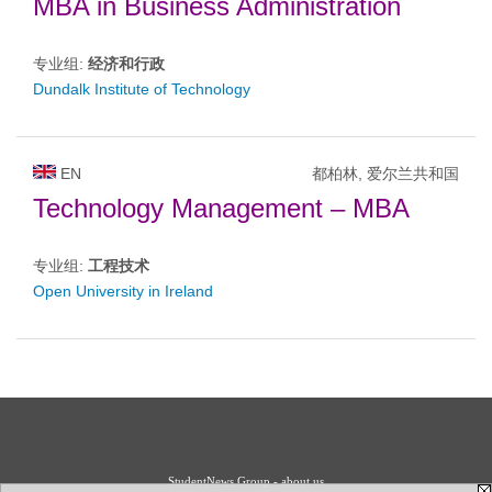
MBA in Business Administration
专业组:
经济和行政
Dundalk Institute of Technology
EN
都柏林, 爱尔兰共和国
Technology Management – MBA
专业组:
工程技术
Open University in Ireland
StudentNews Group - about us